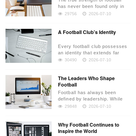
has never been found only in
trophies or championships. It
29756
2026-07-10
lies in th...
A Football Club's Identity
Every football club possesses
an identity that extends far
beyond its badge, colours, or
30490
2026-07-10
stadium. I...
The Leaders Who Shape
Football
Football has always been
defined by leadership. While
players capture the attention of
29848
2026-07-10
supporters o...
Why Football Continues to
Inspire the World