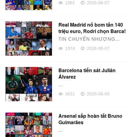
1981
2026-08-07
Real Madrid nổ bom tấn 140
triệu euro, Rodri chọn Barca!
TIN CHUYỂN NHƯỢNG...
1974
2026-08-07
Barcelona tiến sát Julián
Álvarez
...
3631
2026-08-06
Arsenal sắp hoàn tất Bruno
Guimarães
...