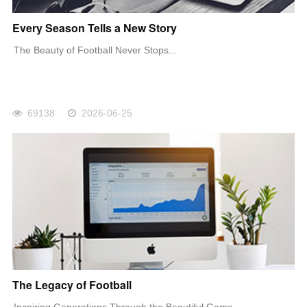
Every Season Tells a New Story
The Beauty of Football Never Stops...
69138
2026-06-25
The Legacy of Football