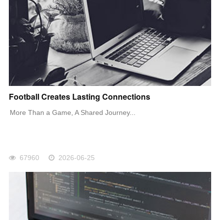
Football Creates Lasting Connections
More Than a Game, A Shared Journey...
67960
2026-06-25