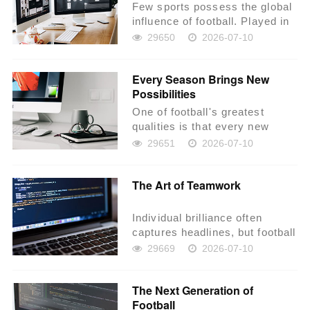
Few sports possess the global
influence of football. Played in
cities, towns, villages, schools,
29650
2026-07-10
an...
Every Season Brings New
Possibilities
One of football's greatest
qualities is that every new
season offers a fresh
29651
2026-07-10
beginning. Previou...
The Art of Teamwork
Individual brilliance often
captures headlines, but football
has always been defined by
29669
2026-07-10
teamwork. B...
The Next Generation of
Football