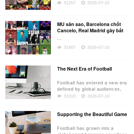
31257
2026-07-10
MU săn sao, Barcelona chốt
Cancelo, Real Madrid gây bất
ngờ
...
31407
2026-07-10
The Next Era of Football
Football has entered a new era
defined by global audiences,
technological innovation, and
31010
2026-07-10
stronger...
Supporting the Beautiful Game
Football has grown into a