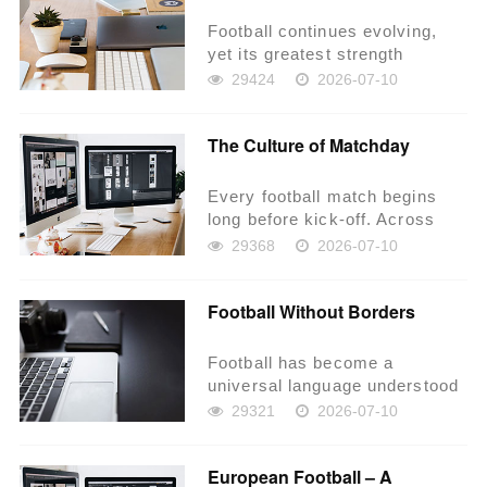
Football continues evolving,
yet its greatest strength
remains its heritage. Historic
29424
2026-07-10
clubs, iconic...
The Culture of Matchday
Every football match begins
long before kick-off. Across
Europe, matchday has become
29368
2026-07-10
a tradition th...
Football Without Borders
Football has become a
universal language understood
in every corner of the world.
29321
2026-07-10
Although every co...
European Football – A