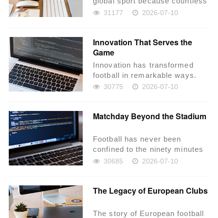
global sport because countless
individuals and organisations
31177
2026-07-10
continue inv...
Innovation That Serves the
Game
Innovation has transformed
football in remarkable ways.
Advances in sports science,
30775
2026-07-10
player developm...
Matchday Beyond the Stadium
Football has never been
confined to the ninety minutes
played on the pitch. Matchday
30685
2026-07-10
begins long be...
The Legacy of European Clubs
The story of European football