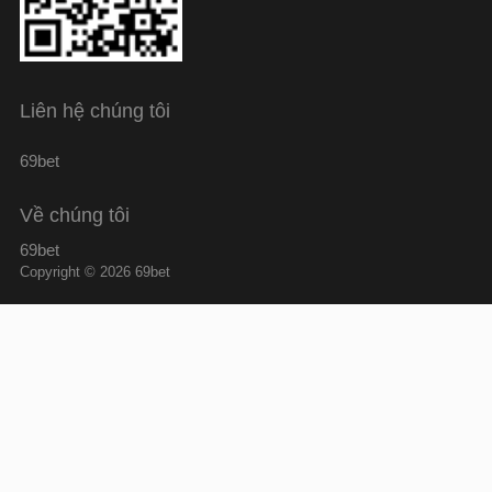
Liên hệ chúng tôi
69bet
Về chúng tôi
69bet
Copyright © 2026 69bet